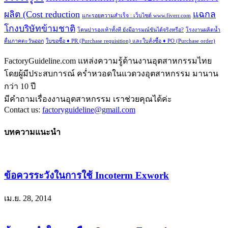
ผลิต (Cost reduction
แฉกล
แกะรอยความสำเร็จ : เว็บไซด์ www.fiverr.com
โกงบริษัทข้ามชาติ
โดนปารองเท้าทั้งที ยังมีอารมณ์ขันได้จริงหรือ?
โรงงานผลิตน้ำ
ดื่มภาคตะวันออก
ใบขอซื้อ ♦ PR (Purchase requisition) และใบส้่งซื้อ ♦ PO (Purchase order)
FactoryGuideline.com แหล่งความรู้ด้านงานอุตสาหกรรมไทย
โดยผู้มีประสบการณ์ คร่ำหวอดในแวดวงอุตสาหกรรม มานาน
กว่า 10 ปี
มีคำถามเรื่องงานอุตสาหกรรม เราช่วยคุณได้ค่ะ
Contact us:
factoryguideline@gmail.com
บทความแนะนำ
ข้อควรระวังในการใช้ Incoterm Exwork
เม.ย. 28, 2014