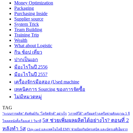
Money Optimization
Packaging
Purchasing Inside
Supplier source
System Trick
Team Building
Training Trip
Wealth
What about Logistic
กิน ช้อป เที่ยว
ปากเป็นเอก
มีอะไรในปี 2556
มีอะไรในปี 2557
เครื่องจักรมือสอง (Used machine
เทคนิคการ Sourcing ของการจัดซื้อ
ไม่มีหมวดหมู่
TAG
"ระบบการผลิต" สัมพันธ์กับ "โลจิสติกส์" อย่างไร
"เกาหลีใต้" เตรียมสร้างเครือข่ายสัญญาณ 5 จี
5ส ช่วยเพิ่มผลผลิตได้อย่างไร? ตอนที่ 2
โหลดหนังทั้งเรื่องแค่ 1 วินาที
หลังทำ 5ส
Chip card และเทคโนโลยี EMV ช่วยป้องกันบัตรเดบิต และบัตรเอทีเอ็มจาก