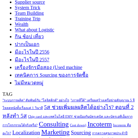
Supplier source
System Trick
Team Building
Training Trip
Wealth
What about Logistic
กิน ช้อป เที่ยว
ปากเป็นเอก
มีอะไรในปี 2556
มีอะไรในปี 2557
เครื่องจักรมือสอง (Used machine
เทคนิคการ Sourcing ของการจัดซื้อ
ไม่มีหมวดหมู่
TAG
"ระบบการผลิต" สัมพันธ์กับ "โลจิสติกส์" อย่างไร
"เกาหลีใต้" เตรียมสร้างเครือข่ายสัญญาณ 5 จี
5ส ช่วยเพิ่มผลผลิตได้อย่างไร? ตอนที่ 2
โหลดหนังทั้งเรื่องแค่ 1 วินาที
หลังทำ 5ส
Chip card และเทคโนโลยี EMV ช่วยป้องกันบัตรเดบิต และบัตรเอทีเอ็มจาก
Consulting
Incoterm
การโจรกรรมได้จริงหรือ?
Cost down)
Incoterm คือ
Marketing
Localization
Sourcing
อะไร?
การตรวจสุขภาพประจำปี