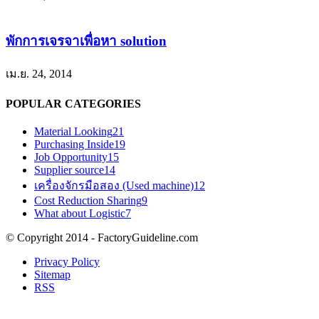
พักการเจรจาเพื่อหา solution
เม.ย. 24, 2014
POPULAR CATEGORIES
Material Looking
21
Purchasing Inside
19
Job Opportunity
15
Supplier source
14
เครื่องจักรมือสอง (Used machine)
12
Cost Reduction Sharing
9
What about Logistic
7
© Copyright 2014 - FactoryGuideline.com
Privacy Policy
Sitemap
RSS