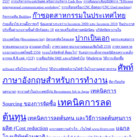
2557
การบริหารกระแสเงินสด หรือการบริหาร Cash flow
การสัมมนาเชิงปฏิบัติการ “Efficient
interpersonal communication workshop”
การเลือกเครื่อง CNC มือสอง (CNC Used machine)
ก๊าซอุตสาหกรรมในประเทศไทย
กิจกรรมทีม Building
ก๋วยเตี๋ยวไข่ สวนผึ้งราชบุรี
ข้อแตกต่างระหว่าง Incoterm 2000 และ Incoterm 2010
จีนประกาศ
ปรับขึ้นค่าแรงงานขั้นต่ำอีกร้อยละ 18
ตลาดเครื่องจักสานพนัสนิคม
บริษัทจัดหางานใน
ปากเป็นเอก
ประเทศไทย (Recruitment list)
บัตรเครดิตโดนแฮค
ผลกระทบต่อการ
ขาดแคลนแรงงาน
ผ่าแผนธุรกิจน้ำ
ภาพรวมตลาดแรงงานของเอเชียในปี 2556
ภาพรวมตลาด
แรงงานประเทศไทยปี 2556
ระบบโลจิสติกส์ คืออะไร?
รับอุปการะเด็กจากมูลนิธิสงเคราะหเด็ก
ยากจน ซี.ซี.เอฟ. (CCF)
รายชื่อบริษัท SME และบริษัททั่วไป
รู้ทันนักขาย
วิธีการเลือกซื้อ
ศัพท์
software หรือโปรแกรมสำเร็จรูป
วิธีประหยัดพลังงานไฟฟ้าในโรงงานอุตสาหกรรม
ภาษาอังกฤษสำหรับการทำงาน
สีดารีสอร์ท
เทคนิคการ
นครนายก
หางานทำในประเทศญี่ปุ่น Recruitment Job in Japan
เทคนิคการลด
Sourcing ของการจัดซื้อ
ต้นทุน
เทคนิคการลดต้นทุน และวิธีการลดต้นทุนการ
ผลิต (Cost reduction
แฉกล
แกะรอยความสำเร็จ : เว็บไซด์ www.fiverr.com
โกงบริษัทข้ามชาติ