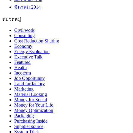
มีนาคม 2014
หมวดหมู่
Civil work
Consulting
Cost Reduction Sharing
Economy
Energy Evoluation
Executive Talk
Featured
Health
Incoterm
Job Opportunity
Land for factory
Marketing
Material Looking
Money for Social
Money for Your Life
Money Optimization
Packaging
Purchasing Inside
Supplier source
System Trick