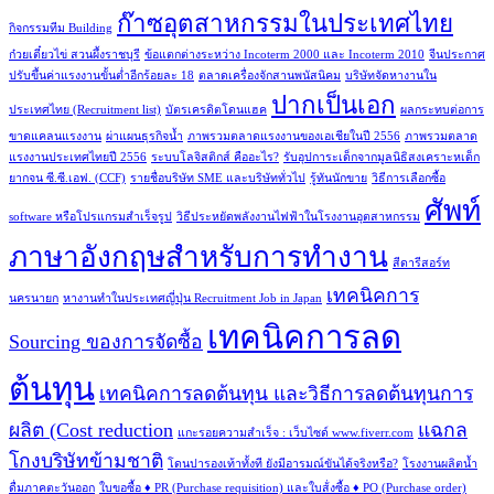
ก๊าซอุตสาหกรรมในประเทศไทย
กิจกรรมทีม Building
ก๋วยเตี๋ยวไข่ สวนผึ้งราชบุรี
ข้อแตกต่างระหว่าง Incoterm 2000 และ Incoterm 2010
จีนประกาศ
ปรับขึ้นค่าแรงงานขั้นต่ำอีกร้อยละ 18
ตลาดเครื่องจักสานพนัสนิคม
บริษัทจัดหางานใน
ปากเป็นเอก
ประเทศไทย (Recruitment list)
บัตรเครดิตโดนแฮค
ผลกระทบต่อการ
ขาดแคลนแรงงาน
ผ่าแผนธุรกิจน้ำ
ภาพรวมตลาดแรงงานของเอเชียในปี 2556
ภาพรวมตลาด
แรงงานประเทศไทยปี 2556
ระบบโลจิสติกส์ คืออะไร?
รับอุปการะเด็กจากมูลนิธิสงเคราะหเด็ก
ยากจน ซี.ซี.เอฟ. (CCF)
รายชื่อบริษัท SME และบริษัททั่วไป
รู้ทันนักขาย
วิธีการเลือกซื้อ
ศัพท์
software หรือโปรแกรมสำเร็จรูป
วิธีประหยัดพลังงานไฟฟ้าในโรงงานอุตสาหกรรม
ภาษาอังกฤษสำหรับการทำงาน
สีดารีสอร์ท
เทคนิคการ
นครนายก
หางานทำในประเทศญี่ปุ่น Recruitment Job in Japan
เทคนิคการลด
Sourcing ของการจัดซื้อ
ต้นทุน
เทคนิคการลดต้นทุน และวิธีการลดต้นทุนการ
ผลิต (Cost reduction
แฉกล
แกะรอยความสำเร็จ : เว็บไซด์ www.fiverr.com
โกงบริษัทข้ามชาติ
โดนปารองเท้าทั้งที ยังมีอารมณ์ขันได้จริงหรือ?
โรงงานผลิตน้ำ
ดื่มภาคตะวันออก
ใบขอซื้อ ♦ PR (Purchase requisition) และใบส้่งซื้อ ♦ PO (Purchase order)