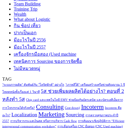
Team Building
Training Trip
Wealth
What about Logistic
กิน ช้อป เที่ยว
ปากเป็นเอก
มีอะไรในปี 2556
มีอะไรในปี 2557
เครื่องจักรมือสอง (Used machine
เทคนิคการ Sourcing ของการจัดซื้อ
ไม่มีหมวดหมู่
TAG
"ระบบการผลิต" สัมพันธ์กับ "โลจิสติกส์" อย่างไร
"เกาหลีใต้" เตรียมสร้างเครือข่ายสัญญาณ 5 จี
5ส ช่วยเพิ่มผลผลิตได้อย่างไร? ตอนที่ 2
โหลดหนังทั้งเรื่องแค่ 1 วินาที
หลังทำ 5ส
Chip card และเทคโนโลยี EMV ช่วยป้องกันบัตรเดบิต และบัตรเอทีเอ็มจาก
Consulting
Incoterm
การโจรกรรมได้จริงหรือ?
Cost down)
Incoterm คือ
Marketing
Localization
Sourcing
อะไร?
การตรวจสุขภาพประจำปี
2557
การบริหารกระแสเงินสด หรือการบริหาร Cash flow
การสัมมนาเชิงปฏิบัติการ “Efficient
interpersonal communication workshop”
การเลือกเครื่อง CNC มือสอง (CNC Used machine)