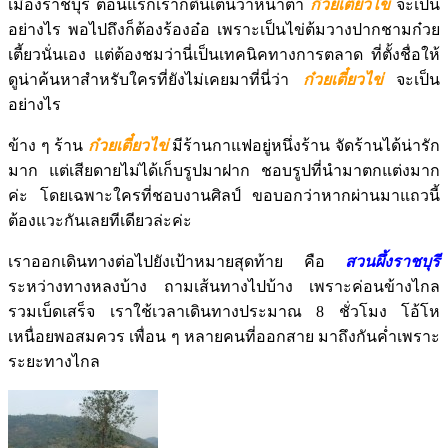
เมืองราชบุรี ตอนแรกเราก็ตื่นเต้นว่าหน้าตา
ก๋วยเตี๋ยวไข่
จะเป็น
อย่างไร พอไปถึงก็ต้องร้องอ๋อ เพราะเป็นไข่ต้มวางปากชามก๋วย
เตี้ยวนั่นเอง แต่ต้องชมว่านี่เป็นเทคนิคทางการตลาด ที่ตั้งชื่อให้
ดูน่าค้นหาสำหรับใครที่ยังไม่เคยมาที่นี่ว่า
ก๋วยเตี๋ยวไข่
จะเป็น
อย่างไร
ข้าง ๆ ร้าน
ก๋วยเตี๋ยวไข่
มีร้านกาแฟอยู่หนึ่งร้าน จัดร้านได้น่ารัก
มาก แต่เสียดายไม่ได้เก็บรูปมาฝาก ชอบรูปที่นำมาตกแต่งมาก
ค่ะ โดยเฉพาะใครที่ชอบงานศิลป์ ขอบอกว่าหากผ่านมาแถวนี้
ต้องแวะกันเลยทีเดียวล่ะค่ะ
เราออกเดินทางต่อไปยังเป้าหมายสุดท้าย คือ
สวนผึ้งราชบุรี
ระหว่างทางหลงบ้าง ถามเส้นทางไปบ้าง เพราะค่อนข้างไกล
รวมเบ็ดเสร็จ เราใช้เวลาเดินทางประมาณ 8 ชั่วโมง โอ้โห
เหนื่อยพอสมควร เพื่อน ๆ หลายคนที่ออกสาย มาถึงกันค่ำเพราะ
ระยะทางไกล