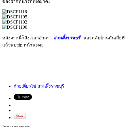
ของฝากที่น่ารักทีเดียวค่ะ
หลังจากนี้ก็ถึงเวลาอำลา
สวนผึ้งราชบุรี
และกลับบ้านกันเสียที
แล้วพบtrip หน้านะคะ
ก๋วยเตี๋ยวไข่ สวนผึ้งราชบุรี