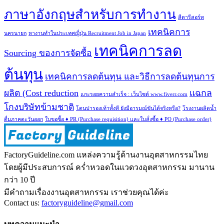
ภาษาอังกฤษสำหรับการทำงาน
สีดารีสอร์ท
เทคนิคการ
นครนายก
หางานทำในประเทศญี่ปุ่น Recruitment Job in Japan
เทคนิคการลด
Sourcing ของการจัดซื้อ
ต้นทุน
เทคนิคการลดต้นทุน และวิธีการลดต้นทุนการ
ผลิต (Cost reduction
แฉกล
แกะรอยความสำเร็จ : เว็บไซด์ www.fiverr.com
โกงบริษัทข้ามชาติ
โดนปารองเท้าทั้งที ยังมีอารมณ์ขันได้จริงหรือ?
โรงงานผลิตน้ำ
ดื่มภาคตะวันออก
ใบขอซื้อ ♦ PR (Purchase requisition) และใบส้่งซื้อ ♦ PO (Purchase order)
FactoryGuideline.com แหล่งความรู้ด้านงานอุตสาหกรรมไทย
โดยผู้มีประสบการณ์ คร่ำหวอดในแวดวงอุตสาหกรรม มานาน
กว่า 10 ปี
มีคำถามเรื่องงานอุตสาหกรรม เราช่วยคุณได้ค่ะ
Contact us:
factoryguideline@gmail.com