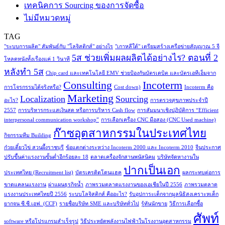
เทคนิคการ Sourcing ของการจัดซื้อ
ไม่มีหมวดหมู่
TAG
"ระบบการผลิต" สัมพันธ์กับ "โลจิสติกส์" อย่างไร
"เกาหลีใต้" เตรียมสร้างเครือข่ายสัญญาณ 5 จี
5ส ช่วยเพิ่มผลผลิตได้อย่างไร? ตอนที่ 2
โหลดหนังทั้งเรื่องแค่ 1 วินาที
หลังทำ 5ส
Chip card และเทคโนโลยี EMV ช่วยป้องกันบัตรเดบิต และบัตรเอทีเอ็มจาก
Consulting
Incoterm
การโจรกรรมได้จริงหรือ?
Cost down)
Incoterm คือ
Marketing
Localization
Sourcing
อะไร?
การตรวจสุขภาพประจำปี
2557
การบริหารกระแสเงินสด หรือการบริหาร Cash flow
การสัมมนาเชิงปฏิบัติการ “Efficient
interpersonal communication workshop”
การเลือกเครื่อง CNC มือสอง (CNC Used machine)
ก๊าซอุตสาหกรรมในประเทศไทย
กิจกรรมทีม Building
ก๋วยเตี๋ยวไข่ สวนผึ้งราชบุรี
ข้อแตกต่างระหว่าง Incoterm 2000 และ Incoterm 2010
จีนประกาศ
ปรับขึ้นค่าแรงงานขั้นต่ำอีกร้อยละ 18
ตลาดเครื่องจักสานพนัสนิคม
บริษัทจัดหางานใน
ปากเป็นเอก
ประเทศไทย (Recruitment list)
บัตรเครดิตโดนแฮค
ผลกระทบต่อการ
ขาดแคลนแรงงาน
ผ่าแผนธุรกิจน้ำ
ภาพรวมตลาดแรงงานของเอเชียในปี 2556
ภาพรวมตลาด
แรงงานประเทศไทยปี 2556
ระบบโลจิสติกส์ คืออะไร?
รับอุปการะเด็กจากมูลนิธิสงเคราะหเด็ก
ยากจน ซี.ซี.เอฟ. (CCF)
รายชื่อบริษัท SME และบริษัททั่วไป
รู้ทันนักขาย
วิธีการเลือกซื้อ
ศัพท์
software หรือโปรแกรมสำเร็จรูป
วิธีประหยัดพลังงานไฟฟ้าในโรงงานอุตสาหกรรม