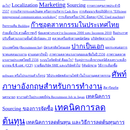
Marketing
Localization
Sourcing
อะไร?
การตรวจสุขภาพประจำปี
2557
การบริหารกระแสเงินสด หรือการบริหาร Cash flow
การสัมมนาเชิงปฏิบัติการ “Efficient
interpersonal communication workshop”
การเลือกเครื่อง CNC มือสอง (CNC Used machine)
ก๊าซอุตสาหกรรมในประเทศไทย
กิจกรรมทีม Building
ก๋วยเตี๋ยวไข่ สวนผึ้งราชบุรี
ข้อแตกต่างระหว่าง Incoterm 2000 และ Incoterm 2010
จีนประกาศ
ปรับขึ้นค่าแรงงานขั้นต่ำอีกร้อยละ 18
ตลาดเครื่องจักสานพนัสนิคม
บริษัทจัดหางานใน
ปากเป็นเอก
ประเทศไทย (Recruitment list)
บัตรเครดิตโดนแฮค
ผลกระทบต่อการ
ขาดแคลนแรงงาน
ผ่าแผนธุรกิจน้ำ
ภาพรวมตลาดแรงงานของเอเชียในปี 2556
ภาพรวมตลาด
แรงงานประเทศไทยปี 2556
ระบบโลจิสติกส์ คืออะไร?
รับอุปการะเด็กจากมูลนิธิสงเคราะหเด็ก
ยากจน ซี.ซี.เอฟ. (CCF)
รายชื่อบริษัท SME และบริษัททั่วไป
รู้ทันนักขาย
วิธีการเลือกซื้อ
ศัพท์
software หรือโปรแกรมสำเร็จรูป
วิธีประหยัดพลังงานไฟฟ้าในโรงงานอุตสาหกรรม
ภาษาอังกฤษสำหรับการทำงาน
สีดารีสอร์ท
เทคนิคการ
นครนายก
หางานทำในประเทศญี่ปุ่น Recruitment Job in Japan
เทคนิคการลด
Sourcing ของการจัดซื้อ
ต้นทุน
เทคนิคการลดต้นทุน และวิธีการลดต้นทุนการ