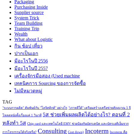
Packaging
Purchasing Inside
Supplier source
System Trick
Team Building
Training Trip
Wealth
What about Logistic
กิน ช้อป เที่ยว
ปากเป็นเอก
มีอะไรในปี 2556
มีอะไรในปี 2557
เครื่องจักรมือสอง (Used machine
เทคนิคการ Sourcing ของการจัดซื้อ
ไม่มีหมวดหมู่
TAG
"ระบบการผลิต" สัมพันธ์กับ "โลจิสติกส์" อย่างไร
"เกาหลีใต้" เตรียมสร้างเครือข่ายสัญญาณ 5 จี
5ส ช่วยเพิ่มผลผลิตได้อย่างไร? ตอนที่ 2
โหลดหนังทั้งเรื่องแค่ 1 วินาที
หลังทำ 5ส
Chip card และเทคโนโลยี EMV ช่วยป้องกันบัตรเดบิต และบัตรเอทีเอ็มจาก
Consulting
Incoterm
การโจรกรรมได้จริงหรือ?
Cost down)
Incoterm คือ