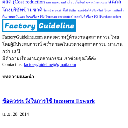
ผลิต (Cost reduction
แฉกล
แกะรอยความสำเร็จ : เว็บไซด์ www.fiverr.com
โกงบริษัทข้ามชาติ
โดนปารองเท้าทั้งที ยังมีอารมณ์ขันได้จริงหรือ?
โรงงานผลิตน้ำ
ดื่มภาคตะวันออก
ใบขอซื้อ ♦ PR (Purchase requisition) และใบส้่งซื้อ ♦ PO (Purchase order)
FactoryGuideline.com แหล่งความรู้ด้านงานอุตสาหกรรมไทย
โดยผู้มีประสบการณ์ คร่ำหวอดในแวดวงอุตสาหกรรม มานาน
กว่า 10 ปี
มีคำถามเรื่องงานอุตสาหกรรม เราช่วยคุณได้ค่ะ
Contact us:
factoryguideline@gmail.com
บทความแนะนำ
ข้อควรระวังในการใช้ Incoterm Exwork
เม.ย. 28, 2014